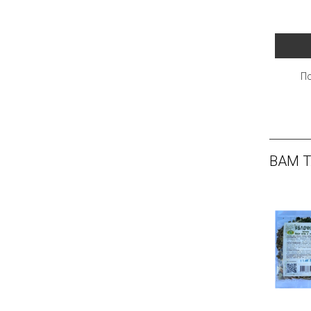
По
ВАМ 