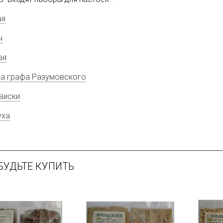
ая
ч
ая
ка графа Разумовского
виски
уха
БУДЬТЕ КУПИТЬ