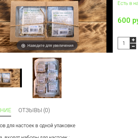
Есть в н
600 р
Наведите для увеличения
НИЕ
ОТЗЫВЫ (0)
ов для настоек в одной упаковке
в входят наборы для настоек :