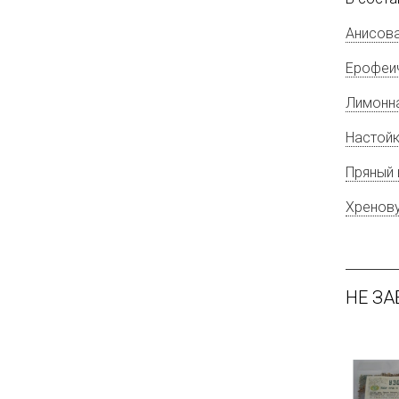
Анисов
Ерофеи
Лимонн
Настой
Пряный 
Хренов
НЕ ЗА