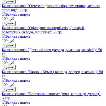
Купить
Банная запарка "Остеохондрозный сбор (земляника, мелисса,
спорыш)" 50 гр.
100 руб
Купить
Банная запарка "Общеукрепляющий сбор (шалфей,
золотарник, череда, люцерна)" 50 гр.
100 руб
Купить
Банная запарка "Детский сбор (череда, ромашка, шалфей)" 50
гр.
100 руб
Купить
Банная запарка "Горный Крым (лаванда, чабрец, ежевика)" 50
гр.
100 руб
Купить
Банная запарка "Восточный аромат (мята, кориандр, укроп)"
50 гр.