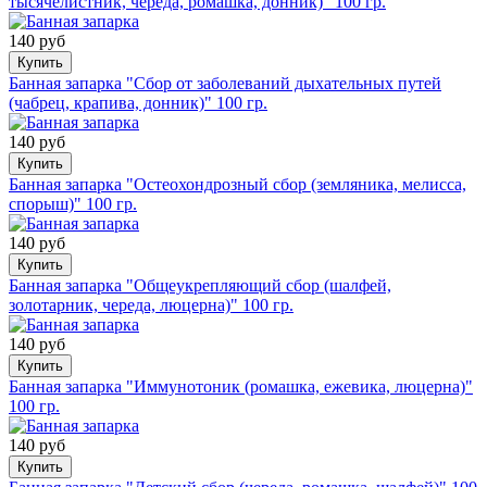
тысячелистник, череда, ромашка, донник)" 100 гр.
140 руб
Купить
Банная запарка "Сбор от заболеваний дыхательных путей
(чабрец, крапива, донник)" 100 гр.
140 руб
Купить
Банная запарка "Остеохондрозный сбор (земляника, мелисса,
спорыш)" 100 гр.
140 руб
Купить
Банная запарка "Общеукрепляющий сбор (шалфей,
золотарник, череда, люцерна)" 100 гр.
140 руб
Купить
Банная запарка "Иммунотоник (ромашка, ежевика, люцерна)"
100 гр.
140 руб
Купить