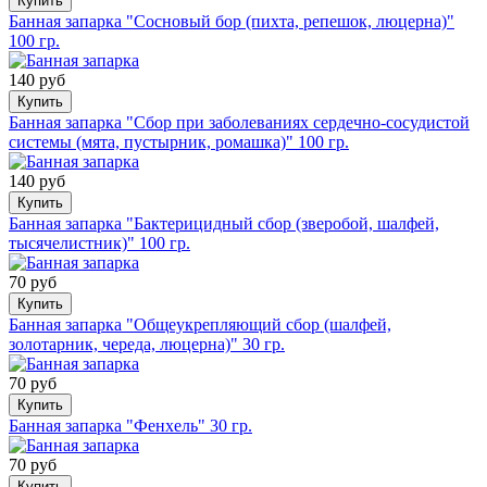
Купить
Банная запарка "Сосновый бор (пихта, репешок, люцерна)"
100 гр.
140 руб
Купить
Банная запарка "Сбор при заболеваниях сердечно-сосудистой
системы (мята, пустырник, ромашка)" 100 гр.
140 руб
Купить
Банная запарка "Бактерицидный сбор (зверобой, шалфей,
тысячелистник)" 100 гр.
70 руб
Купить
Банная запарка "Общеукрепляющий сбор (шалфей,
золотарник, череда, люцерна)" 30 гр.
70 руб
Купить
Банная запарка "Фенхель" 30 гр.
70 руб
Купить