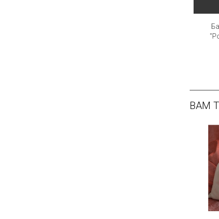
Ба
"Р
ВАМ 