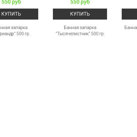
550 руб
550 руб
КУПИТЬ
КУПИТЬ
нная запарка
Банная запарка
Банна
риандр" 500 гр.
"Тысячелистник" 500 гр.