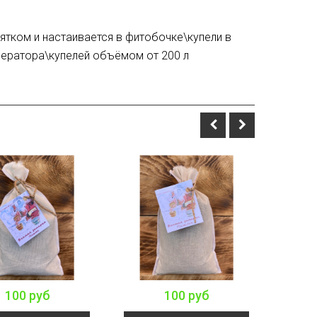
ятком и настаивается в фитобочке\купели в
енератора\купелей объёмом от 200 л
100 руб
100 руб