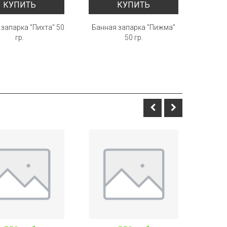
КУПИТЬ
КУПИТЬ
запарка "Пихта" 50
Банная запарка "Пижма"
Банная
гр.
50 гр.