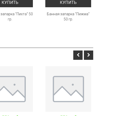
КУПИТЬ
КУПИТЬ
запарка "Пихта" 50
Банная запарка "Пижма"
Банная
гр.
50 гр.