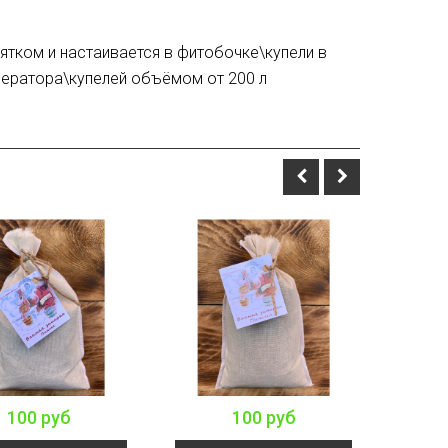
ятком и настаивается в фитобочке\купели в
енератора\купелей объёмом от 200 л
100 руб
100 руб