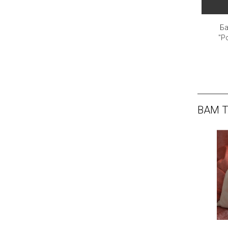
Ба
"Р
ВАМ 