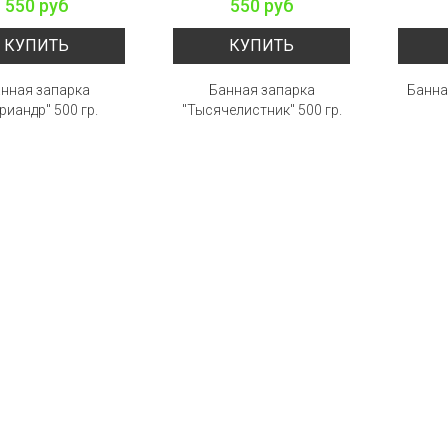
550 руб
550 руб
КУПИТЬ
КУПИТЬ
нная запарка
Банная запарка
Банна
риандр" 500 гр.
"Тысячелистник" 500 гр.