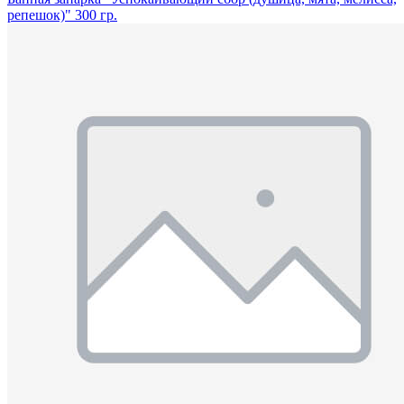
репешок)" 300 гр.