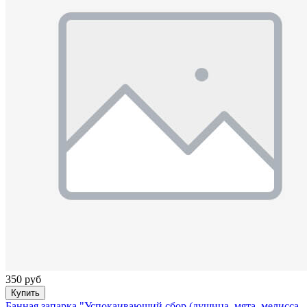
350 руб
Купить
Банная запарка "Успокаивающий сбор (душица, мята, мелисса,