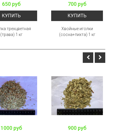
650 руб
700 руб
КУПИТЬ
КУПИТЬ
лка трехцветная
Хвойные иголки
Хв
(трава) 1 кг
(сосна+пихта) 1 кг
1000 руб
900 руб