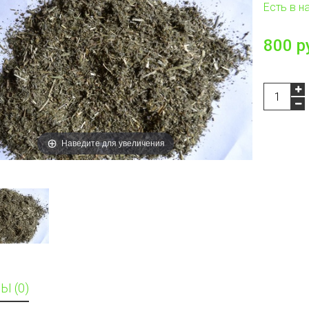
Есть в н
800 р
Наведите для увеличения
Ы (0)