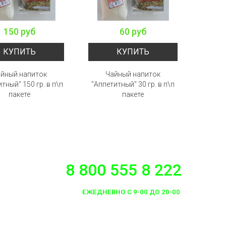
150 руб
60 руб
КУПИТЬ
КУПИТЬ
йный напиток
Чайный напиток
Чайны
тный" 150 гр. в п\п
"Аппетитный" 30 гр. в п\п
рай" 
пакете
пакете
8 800 555 8 222
ЕЖЕДНЕВНО С 9-00 ДО 20-00