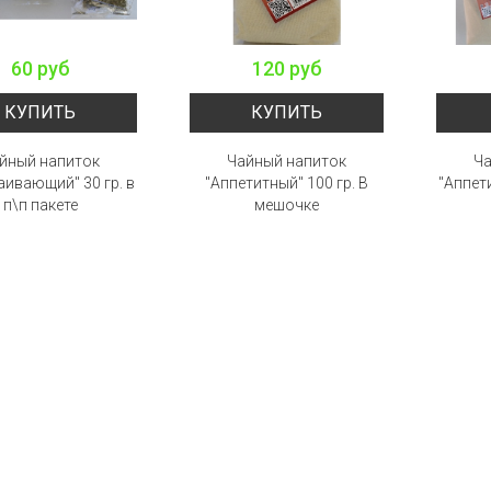
60 руб
120 руб
КУПИТЬ
КУПИТЬ
йный напиток
Чайный напиток
Ча
аивающий" 30 гр. в
"Аппетитный" 100 гр. В
"Аппети
п\п пакете
мешочке