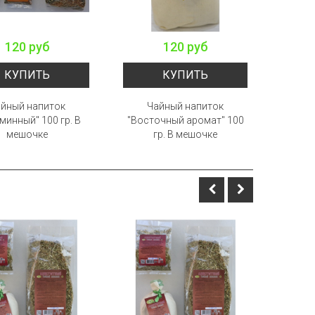
120 руб
120 руб
КУПИТЬ
КУПИТЬ
йный напиток
Чайный напиток
Ч
минный" 100 гр. В
"Восточный аромат" 100
"Аппе
мешочке
гр. В мешочке