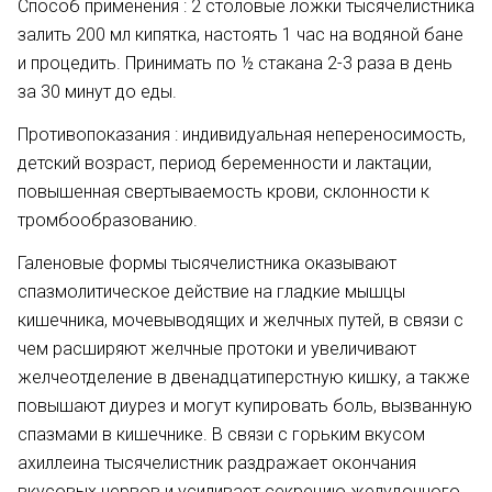
Способ применения : 2 столовые ложки тысячелистника
залить 200 мл кипятка, настоять 1 час на водяной бане
и процедить. Принимать по ½ стакана 2-3 раза в день
за 30 минут до еды.
Противопоказания : индивидуальная непереносимость,
детский возраст, период беременности и лактации,
повышенная свертываемость крови, склонности к
тромбообразованию.
Галеновые формы тысячелистника оказывают
спазмолитическое действие на гладкие мышцы
кишечника, мочевыводящих и желчных путей, в связи с
чем расширяют желчные протоки и увеличивают
желчеотделение в двенадцатиперстную кишку, а также
повышают диурез и могут купировать боль, вызванную
спазмами в кишечнике. В связи с горьким вкусом
ахиллеина тысячелистник раздражает окончания
вкусовых нервов и усиливает секрецию желудочного